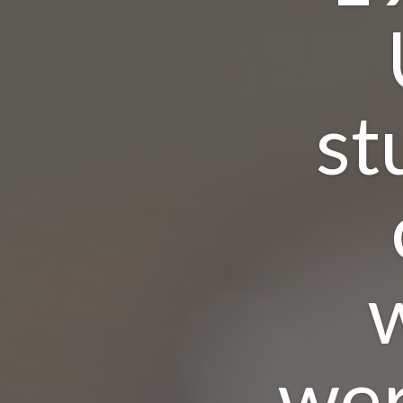
st
w
wer