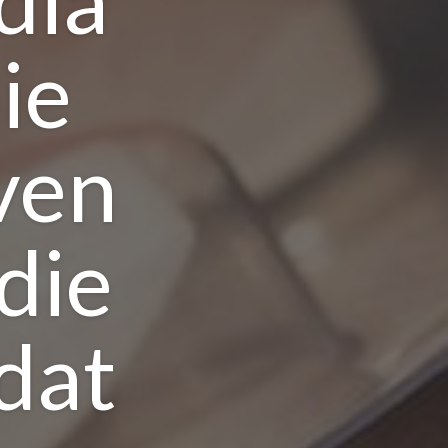
ie
ven
die
dat