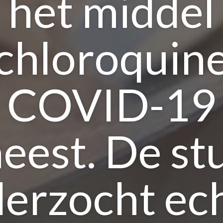
het middel
chloroquin
COVID-19
eest. De st
erzocht ec