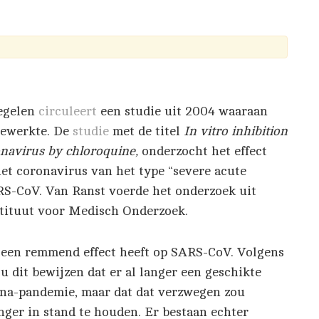
COVID-19.
egelen
circuleert
een studie uit 2004 waaraan
 augustus 2
eewerkte. De
studie
met de titel
In vitro inhibition
navirus by chloroquine,
onderzocht het effect
et coronavirus van het type “severe acute
RS-CoV. Van Ranst voerde het onderzoek uit
stituut voor Medisch Onderzoek.
factcheck
gezondheid
covid19
e een remmend effect heeft op SARS-CoV. Volgens
u dit bewijzen dat er al langer een geschikte
ona-pandemie, maar dat dat verzwegen zou
nger in stand te houden. Er bestaan echter