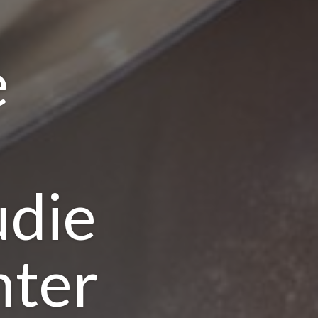
e
udie
hter