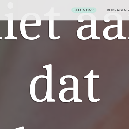
iet a
STEUN ONS!
BIJDRAGEN
dat