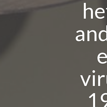
he
and
e
vi
19