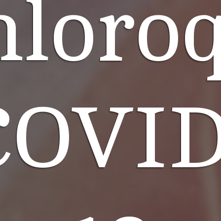
hloro
COVID