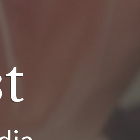
t
dia