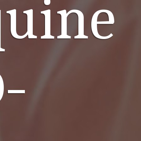
quine
-