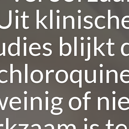
Uit klinisch
udies blijkt 
chloroquin
einig of ni
kzaam is t