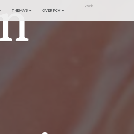
an
THEMA'S
OVER FCV