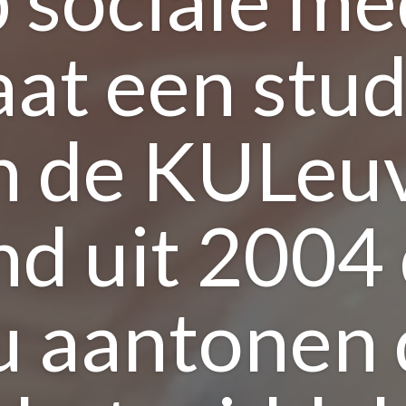
aat een stud
n de KULeu
nd uit 2004 
u aantonen 