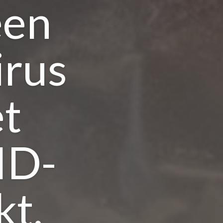
een
irus
et
ID-
kt.