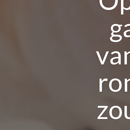
g
va
ro
zo