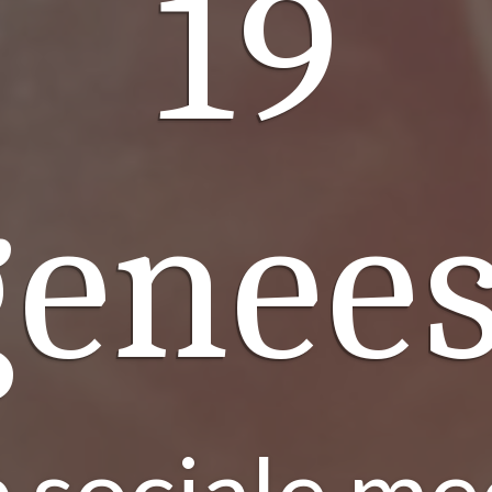
19
genees
 sociale me