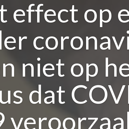
t effect op 
er coronav
n niet op h
rus dat COV
 veroorzaa