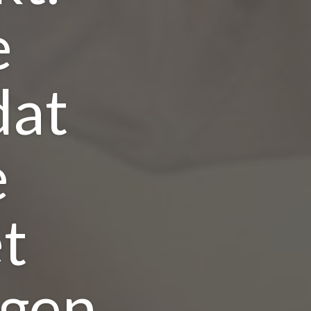
e
dat
e
et
egen