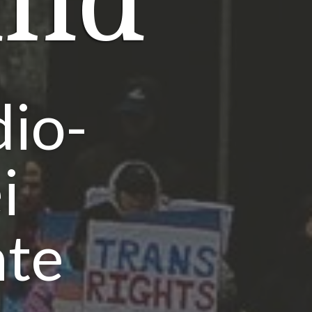
and
dio-
i
nte