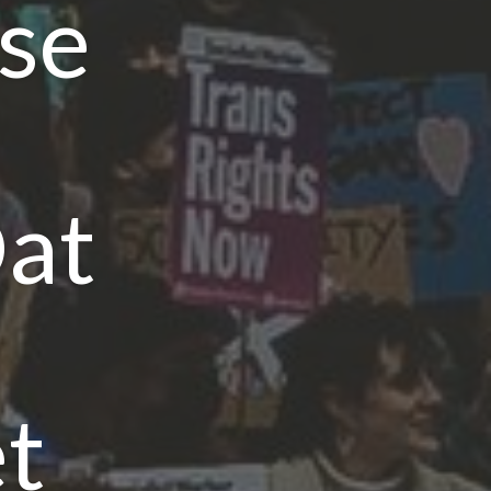
se
Dat
t