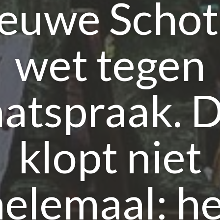
ieuwe Schot
wet tegen
atspraak. 
klopt niet
helemaal: he