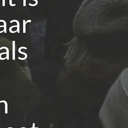
aar
als
n