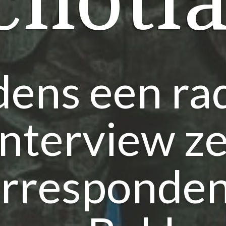
chotl
dens een ra
interview ze
rresponde