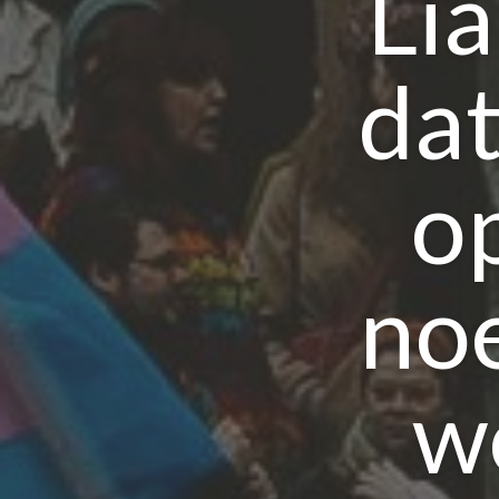
Li
da
o
no
w