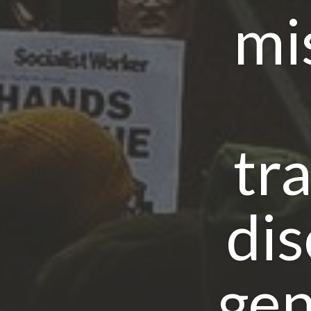
mi
tr
di
gen