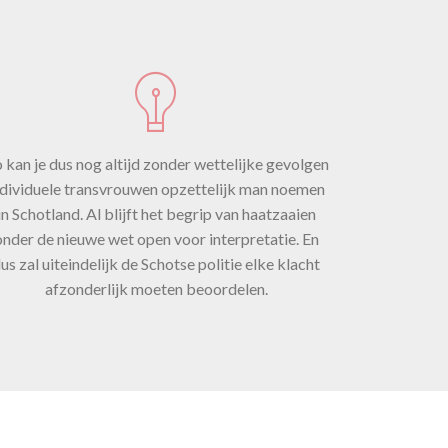
haat
el
 is
 kan je dus nog altijd zonder wettelijke gevolgen
ndividuele transvrouwen opzettelijk man noemen
in Schotland. Al blijft het begrip van haatzaaien
onder de nieuwe wet open voor interpretatie. En
 om
us zal uiteindelijk de Schotse politie elke klacht
afzonderlijk moeten beoordelen.
ren