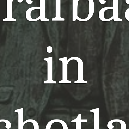
trafba
in