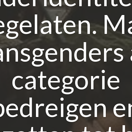
egelaten. M
ansgenders 
categorie
bedreigen e