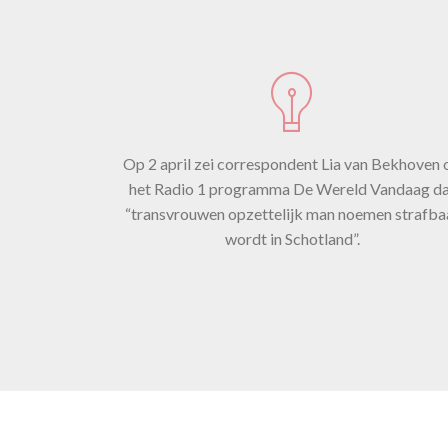
aan
i
st
Op 2 april zei correspondent Lia van Bekhoven 
het Radio 1 programma De Wereld Vandaag da
“transvrouwen opzettelijk man noemen strafba
wordt in Schotland”.
aa
te