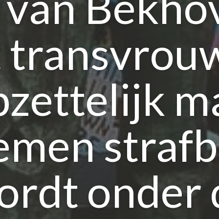
a van Bekho
t transvrou
pzettelijk m
emen strafb
ordt onder 