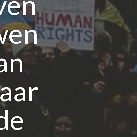
ven
wen
an
aar
de