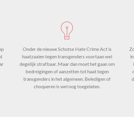
zetten tot 
s voortaan w
rafbaar. Het
op
Onder de nieuwe Schotse Hate Crime Act is
Zo
t
haatzaaien tegen transgenders voortaan wel
i
ar
degelijk strafbaar. Maar dan moet het gaan om
bedreigingen of aanzetten tot haat tegen
n de politie
transgenders in het algemeen. Beledigen of
d
choqueren is wel nog toegelaten.
 interprete