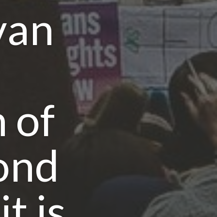
van
 of
ond
t is