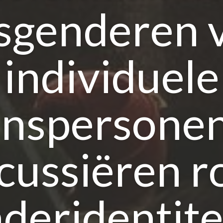
sgenderen 
individuele
anspersonen
scussiëren r
deridentitei