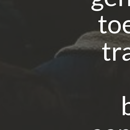
to
tr