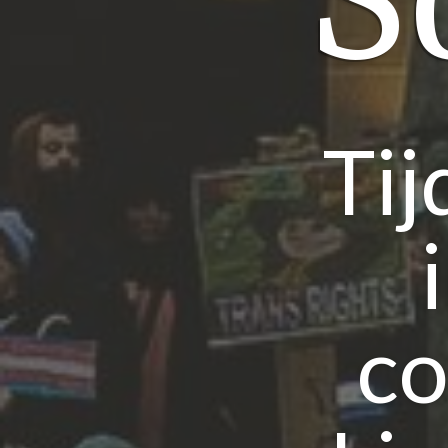
S
Tij
co