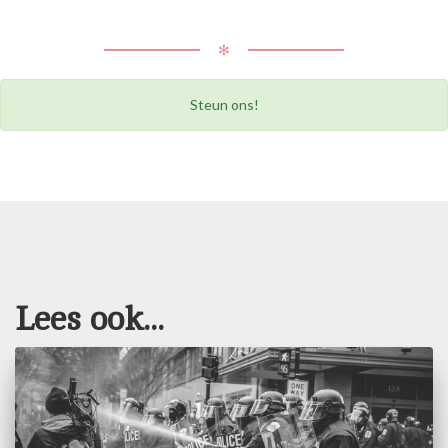
✻
Steun ons!
Lees ook...