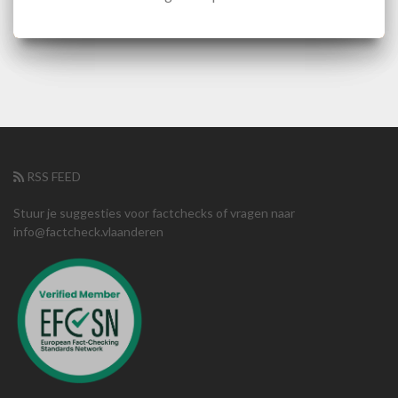
RSS FEED
Stuur je suggesties voor factchecks of vragen naar
info@factcheck.vlaanderen