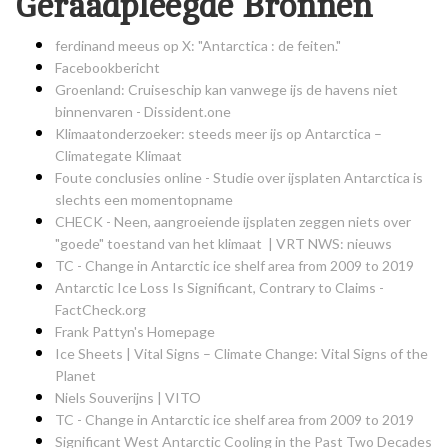
Geraadpleegde Bronnen
ferdinand meeus op X: "Antarctica : de feiten."
Facebookbericht
Groenland: Cruiseschip kan vanwege ijs de havens niet
binnenvaren - Dissident.one
Klimaatonderzoeker: steeds meer ijs op Antarctica –
Climategate Klimaat
Foute conclusies online - Studie over ijsplaten Antarctica is
slechts een momentopname
CHECK - Neen, aangroeiende ijsplaten zeggen niets over
"goede" toestand van het klimaat | VRT NWS: nieuws
TC - Change in Antarctic ice shelf area from 2009 to 2019
Antarctic Ice Loss Is Significant, Contrary to Claims -
FactCheck.org
Frank Pattyn's Homepage
Ice Sheets | Vital Signs – Climate Change: Vital Signs of the
Planet
Niels Souverijns | VITO
TC - Change in Antarctic ice shelf area from 2009 to 2019
Significant West Antarctic Cooling in the Past Two Decades