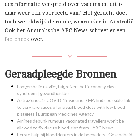
desinformatie verspreid over vaccins en dit is
daar weer een voorbeeld van.’ Het gerucht doet
toch wereldwijd de ronde, waaronder in Australië.
Ook het Australische ABC News schreef er een
factcheck
over.
✻
Geraadpleegde Bronnen
Longembolie na vliegtuigreizen: het 'economy class'
syndroom | gezondheid.be
AstraZeneca’s COVID-19 vaccine: EMA finds possible link
to very rare cases of unusual blood clots with low blood
platelets | European Medicines Agency
Airlines debunk rumours vaccinated travellers won't be
allowed to fly due to blood-clot fears - ABC News
Eerste hulp bij bloedklonters in de beenaders · Gezondheid