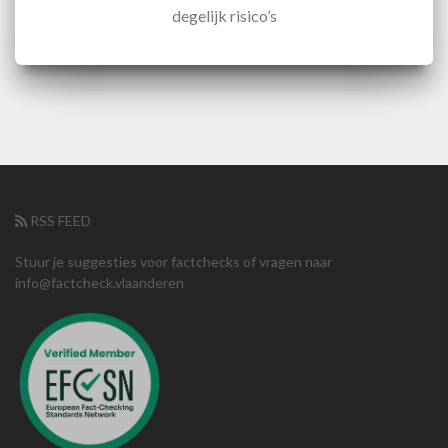
degelijk risico’s
RSS FEED
Stuur je suggesties voor factchecks of vragen naar
info@factcheck.vlaanderen