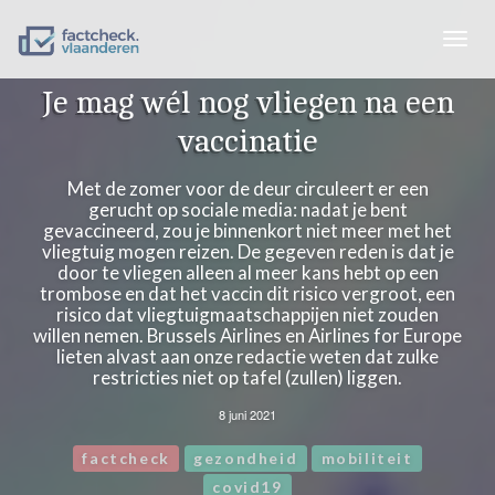
Togg
navig
Je mag wél nog vliegen na een
vaccinatie
Met de zomer voor de deur circuleert er een
gerucht op sociale media: nadat je bent
gevaccineerd, zou je binnenkort niet meer met het
vliegtuig mogen reizen. De gegeven reden is dat je
door te vliegen alleen al meer kans hebt op een
trombose en dat het vaccin dit risico vergroot, een
risico dat vliegtuigmaatschappijen niet zouden
willen nemen. Brussels Airlines en Airlines for Europe
lieten alvast aan onze redactie weten dat zulke
restricties niet op tafel (zullen) liggen.
8 juni 2021
factcheck
gezondheid
mobiliteit
covid19