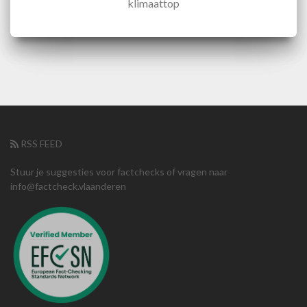
klimaattop
RSS FEED
Stuur je suggesties voor factchecks of vragen naar
info@factcheck.vlaanderen