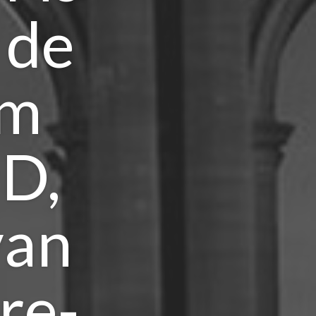
 de
um
D,
van
re-