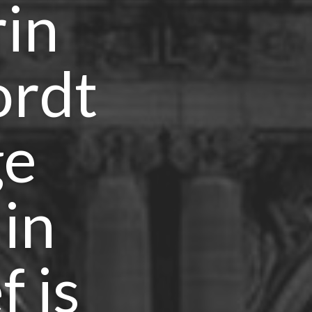
rin
ordt
ge
in
f is