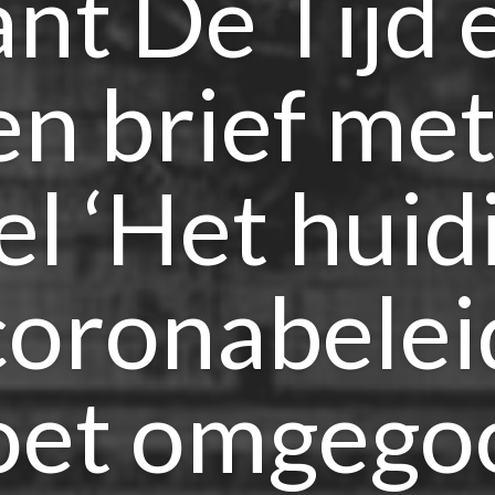
ant De Tijd 
n brief met
tel ‘Het huid
coronabelei
et omgego