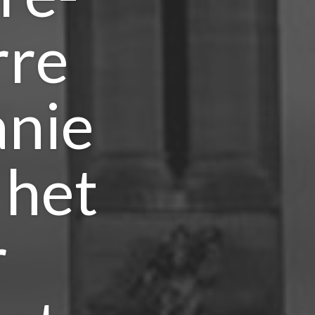
rre
anie
 het
r