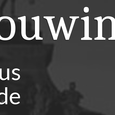
ouwi
us
 de