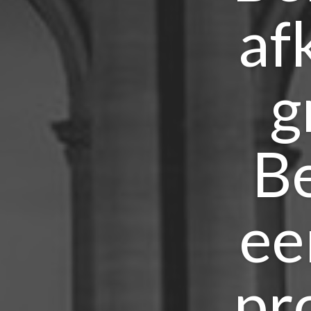
af
g
B
ee
pr