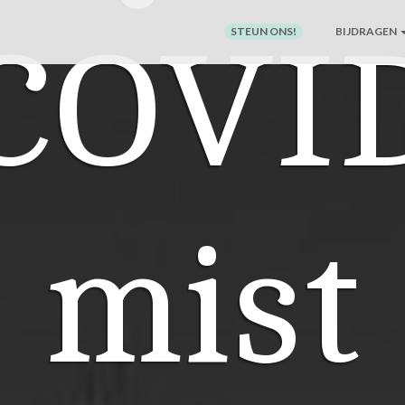
COVI
STEUN ONS!
BIJDRAGEN
mist