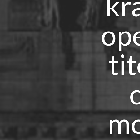
kr
ope
ti
mo