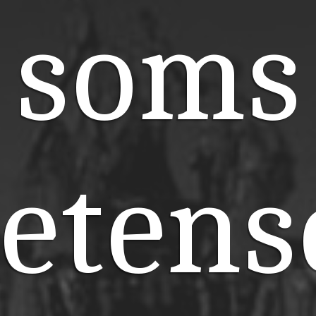
soms
etens