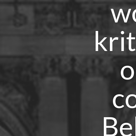
wo
kri
o
c
Bel