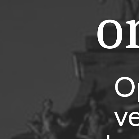
o
O
ve