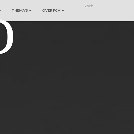
D
THEMA'S
OVER FCV