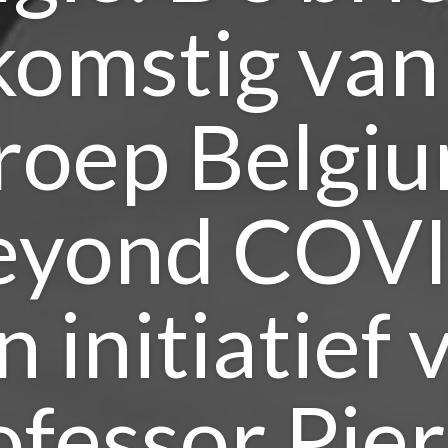
komstig van
roep Belgi
eyond COVI
n initiatief 
ofessor Pier