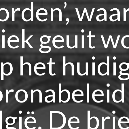
rden’, waa
tiek geuit w
p het huidi
oronabeleid 
gië. De brie