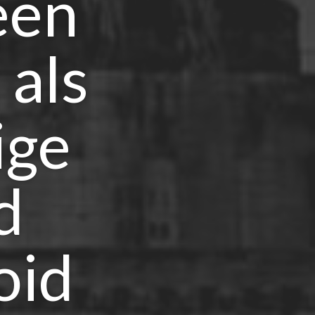
een
 als
ige
d
oid