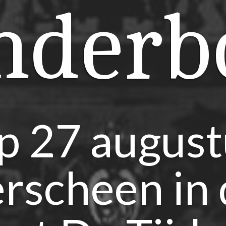
nderb
p 27 august
rscheen in