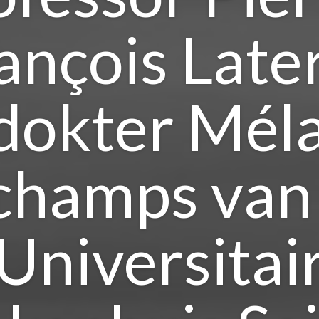
ançois Late
dokter Mél
hamps van
Universitai