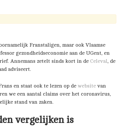
ekenhuis Sai
c van de U
oornamelijk Franstaligen, maar ook Vlaamse
ofessor gezondheidseconomie aan de UGent, en
1 septemb
ief. Annemans zetelt sinds kort in de
Celeval
, de
aad adviseert.
Frans en staat ook te lezen op de
website
van
ren we een aantal claims over het coronavirus,
2020
elijke stand van zaken.
den vergelijken is