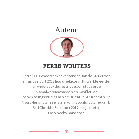
nt-
CL.
Auteur
er
FERRE WOUTERS
Ferre is als onderzoeker verbonden aan de KU Leuven,
en sinds maart 2022 hoofdredacteur. Hij werkte eerder
bij onderzoeksbureau Ipsos, en studeerde
Moraalwetenschappen en Conflict- en
ontwikkelingsstudies aan de UGent. In 2018 deed hij in
Noord-Ierland zijn eerste ervaring op als factchecker bij
FactCheckNI. Sinds mei 2019 is hij actief bij
Factcheck.Vlaanderen.
✻