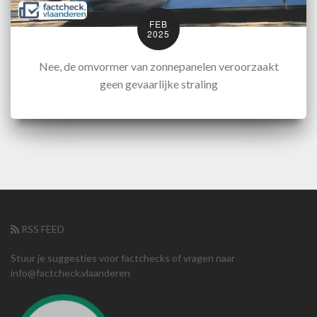
FEB
2025
Nee, de omvormer van zonnepanelen veroorzaakt
geen gevaarlijke straling
RSS FEED
Stuur je suggesties voor factchecks of vragen naar
info@factcheck.vlaanderen