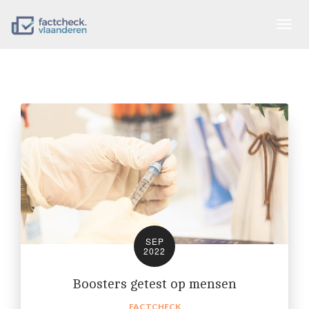
Togg
navig
SEP
2022
Boosters getest op mensen
FACTCHECK