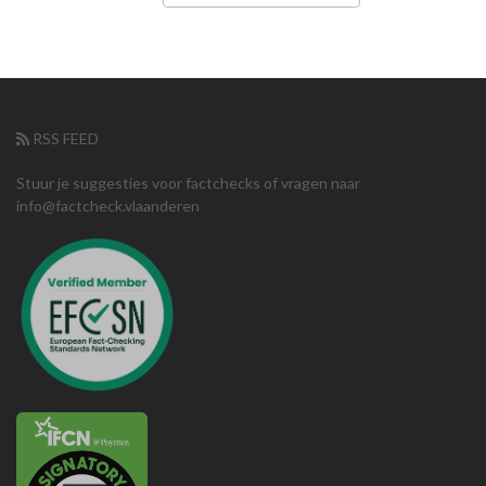
RSS FEED
Stuur je suggesties voor factchecks of vragen naar
info@factcheck.vlaanderen