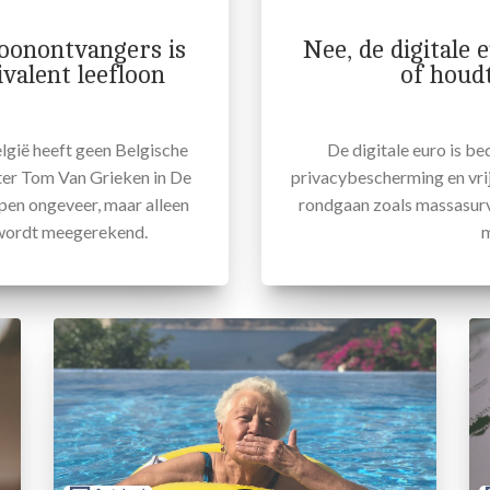
loonontvangers is
Nee, de digitale
ivalent leefloon
of houdt
lgië heeft geen Belgische
De digitale euro is be
tter Tom Van Grieken in De
privacybescherming en vrij
pen ongeveer, maar alleen
rondgaan zoals massasurve
 wordt meegerekend.